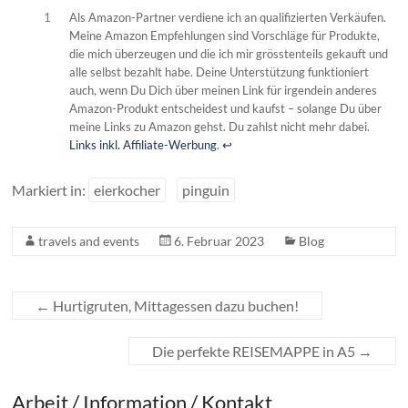
1
Als Amazon-Partner verdiene ich an qualifizierten Verkäufen.
Meine Amazon Empfehlungen sind Vorschläge für Produkte,
die mich überzeugen und die ich mir grösstenteils gekauft und
alle selbst bezahlt habe. Deine Unterstützung funktioniert
auch, wenn Du Dich über meinen Link für irgendein anderes
Amazon-Produkt entscheidest und kaufst – solange Du über
meine Links zu Amazon gehst. Du zahlst nicht mehr dabei.
Links inkl. Affiliate-Werbung
.
↩︎
Markiert in:
eierkocher
pinguin
travels and events
6. Februar 2023
Blog
←
Hurtigruten, Mittagessen dazu buchen!
Die perfekte REISEMAPPE in A5
→
Arbeit / Information / Kontakt