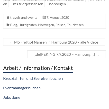
en
ms fridtjof nansen
norwegen
travels and events
7. August 2020
Blog
,
Hurtigruten
,
Norwegen
,
Reisen
,
Touristisch
←
MS Fridtjof Nansen in Hamburg 2020 – alle Videos
[:de]PEKING 7.9.2020 – Hamburg![:]
→
Arbeit / Information / Kontakt
Kreuzfahrten und Seereisen buchen
Eventmanager buchen
Jobs done