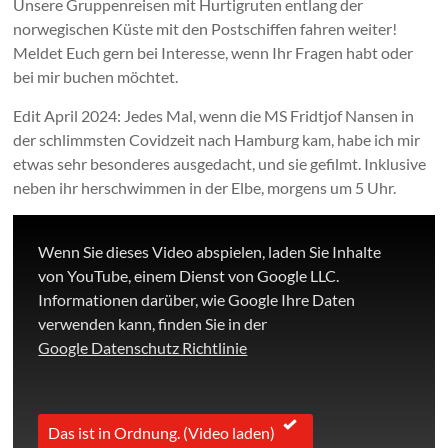
Unsere Gruppenreisen mit Hurtigruten entlang der
norwegischen Küste mit den Postschiffen fahren weiter!
Meldet Euch gern bei Interesse, wenn Ihr Fragen habt oder
bei mir buchen möchtet.
Edit April 2024: Jedes Mal, wenn die MS Fridtjof Nansen in
der schlimmsten Covidzeit nach Hamburg kam, habe ich mir
etwas sehr besonderes ausgedacht, und sie gefilmt. Inklusive
neben ihr herschwimmen in der Elbe, morgens um 5 Uhr.
Wenn Sie dieses Video abspielen, laden Sie Inhalte
von YouTube, einem Dienst von Google LLC.
Informationen darüber, wie Google Ihre Daten
verwenden kann, finden Sie in der
Google Datenschutz Richtlinie
Das ist in Ordnung. (Video laden)