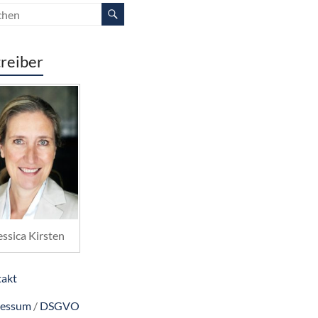
reiber
essica Kirsten
akt
ressum
/
DSGVO