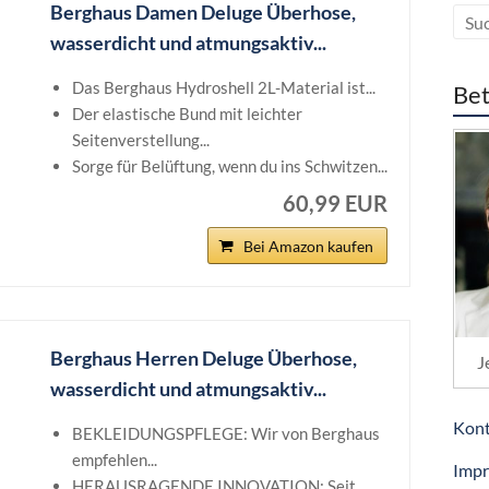
Berghaus Damen Deluge Überhose,
wasserdicht und atmungsaktiv...
Das Berghaus Hydroshell 2L-Material ist...
Bet
Der elastische Bund mit leichter
Seitenverstellung...
Sorge für Belüftung, wenn du ins Schwitzen...
60,99 EUR
Bei Amazon kaufen
Berghaus Herren Deluge Überhose,
J
wasserdicht und atmungsaktiv...
Kont
BEKLEIDUNGSPFLEGE: Wir von Berghaus
empfehlen...
Imp
HERAUSRAGENDE INNOVATION: Seit