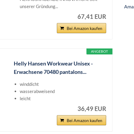
unserer Gründung...
Ama
67,41 EUR
Bei Amazon kaufen
ANGEBOT
Helly Hansen Workwear Unisex -
Erwachsene 70480 pantalons...
winddicht
wasserabweisend
leicht
36,49 EUR
Bei Amazon kaufen