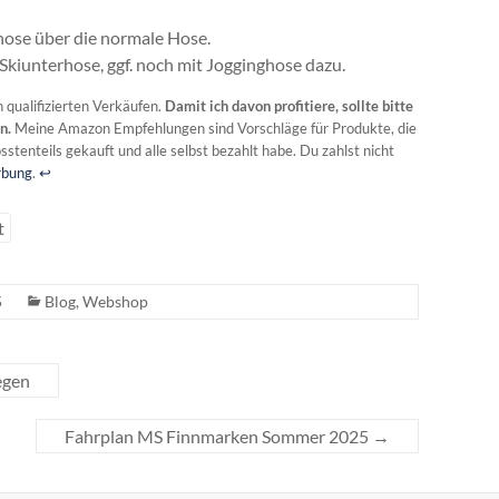
hose über die normale Hose.
 Skiunterhose, ggf. noch mit Jogginghose dazu.
 qualifizierten Verkäufen.
Damit ich davon profitiere, sollte bitte
en.
Meine Amazon Empfehlungen sind Vorschläge für Produkte, die
stenteils gekauft und alle selbst bezahlt habe. Du zahlst nicht
erbung
.
↩︎
t
5
Blog
,
Webshop
egen
Fahrplan MS Finnmarken Sommer 2025
→