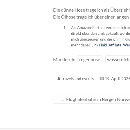
Die dünne Hose trage ich als Überzieh
Die Ölhose trage ich über einer langen
1
Als Amazon-Partner verdiene ich an
direkt über den Link gekauft werd
mich überzeugen und die ich mir grös
mehr dabei.
Links inkl. Affiliate-W
Markiert in:
regenhose
wasserdich
travels and events
19. April 202
←
Flughafenbahn in Bergen Norw