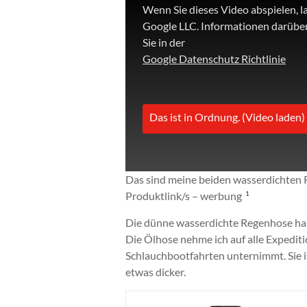
Wenn Sie dieses Video abspielen, l
Google LLC. Informationen darüber
Sie in der
Google Datenschutz Richtlinie
Das ist in Ordnung. (Video laden)
Das sind meine beiden wasserdichten
Produktlink/s – werbung
1
Die dünne wasserdichte Regenhose ha
Die Ölhose nehme ich auf alle Expediti
Schlauchbootfahrten unternimmt. Sie i
etwas dicker.