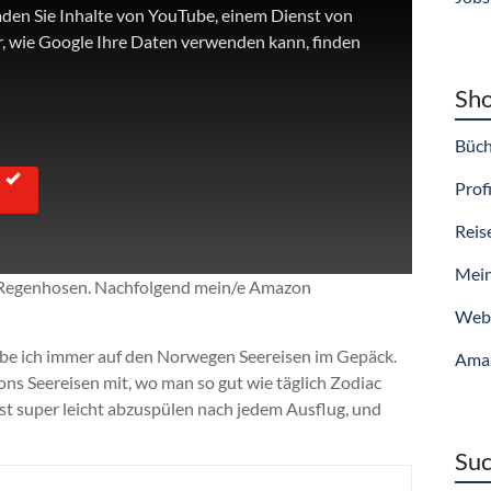
aden Sie Inhalte von YouTube, einem Dienst von
, wie Google Ihre Daten verwenden kann, finden
Sho
Büch
Profi
Reis
Mein
 Regenhosen. Nachfolgend mein/e Amazon
Webs
be ich immer auf den Norwegen Seereisen im Gepäck.
Ama
ons Seereisen mit, wo man so gut wie täglich Zodiac
st super leicht abzuspülen nach jedem Ausflug, und
Suc