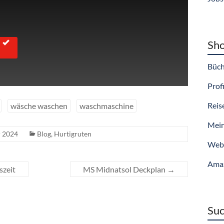
Sho
Büch
Profi
Reis
wäsche waschen
waschmaschine
Mein
 2024
Blog
,
Hurtigruten
Webs
Ama
szeit
MS Midnatsol Deckplan
→
Suc