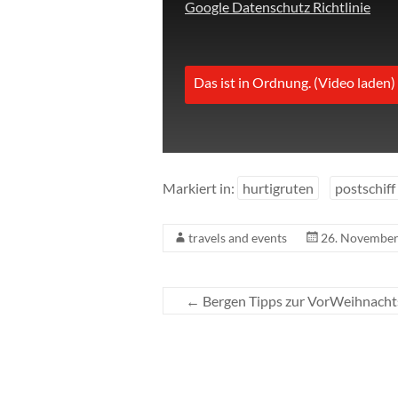
Google Datenschutz Richtlinie
Das ist in Ordnung. (Video laden)
Markiert in:
hurtigruten
postschiff
travels and events
26. November
←
Bergen Tipps zur VorWeihnacht