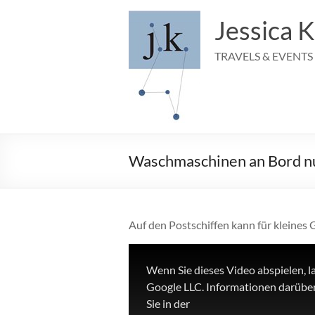
Zum
Inhalt
Jessica K
springen
TRAVELS & EVENTS
Waschmaschinen an Bord n
Auf den Postschiffen kann für kleines
Wenn Sie dieses Video abspielen, l
Google LLC. Informationen darüber
Sie in der