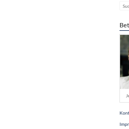
Bet
J
Kont
Imp