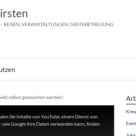
irsten
 – REISEN, VERANSTALTUNGEN, GÄSTEBETREUUNG
utzen
 Geld selbst gewaschen werden!
Arb
Kreu
aden Sie Inhalte von YouTube, einem Dienst von
Even
, wie Google Ihre Daten verwenden kann, finden
Jobs