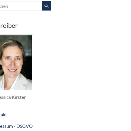
reiber
essica Kirsten
akt
ressum
/
DSGVO