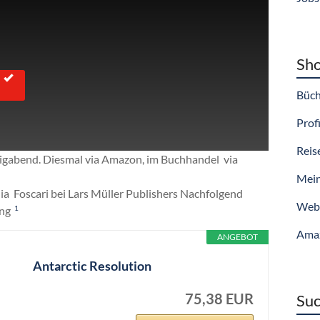
Sho
Büch
Profi
Reis
iligabend. Diesmal via Amazon, im Buchhandel via
Mein
ia Foscari bei Lars Müller Publishers Nachfolgend
Webs
ung
1
Ama
ANGEBOT
Antarctic Resolution
75,38 EUR
Suc