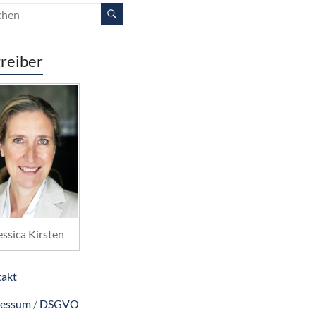
reiber
essica Kirsten
akt
ressum
/
DSGVO