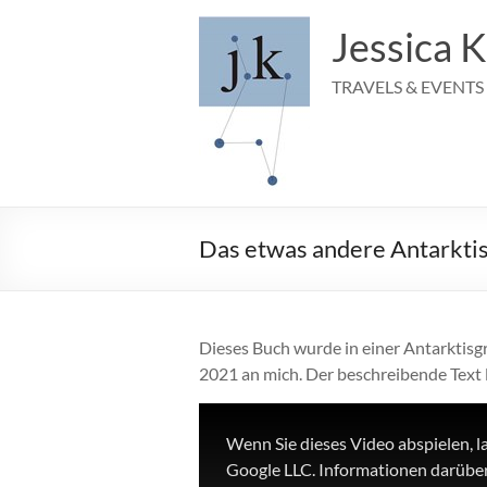
Zum
Inhalt
Jessica K
springen
TRAVELS & EVENTS
Das etwas andere Antarkti
Dieses Buch wurde in einer Antarktisg
2021 an mich. Der beschreibende Text l
Wenn Sie dieses Video abspielen, l
Google LLC. Informationen darüber