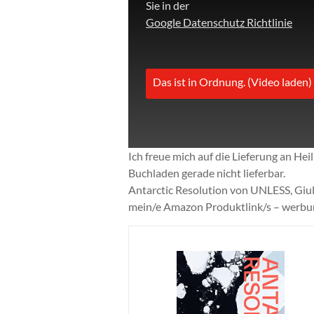
Sie in der
Google Datenschutz Richtlinie
Das ist in Ordnung. (Video laden)
Ich freue mich auf die Lieferung an He
Buchladen gerade nicht lieferbar.
Antarctic Resolution von UNLESS, Giul
mein/e Amazon Produktlink/s – werb