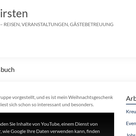
irsten
 – REISEN, VERANSTALTUNGEN, GÄSTEBETREUUNG
sbuch
ruppe vorgestellt, und es ist mein Weihnachtsgeschenk
Arb
iest sich schon so interessant und besonders.
Kreu
Even
aden Sie Inhalte von YouTube, einem Dienst von
, wie Google Ihre Daten verwenden kann, finden
Jobs