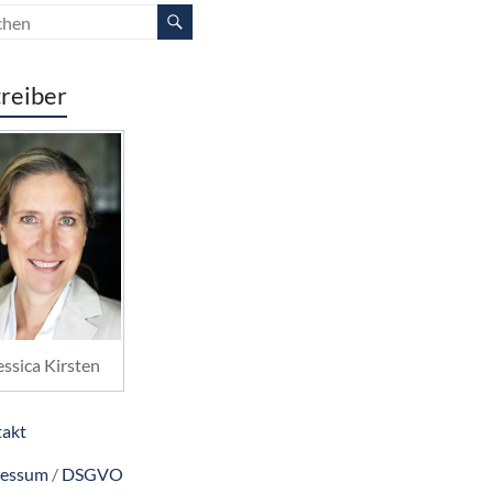
reiber
essica Kirsten
akt
ressum
/
DSGVO