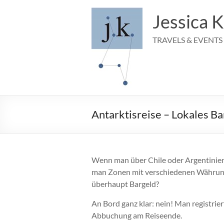
Zum
Inhalt
Jessica K
springen
TRAVELS & EVENTS
Antarktisreise – Lokales Ba
Wenn man über Chile oder Argentinien a
man Zonen mit verschiedenen Währun
überhaupt Bargeld?
An Bord ganz klar: nein! Man registrie
Abbuchung am Reiseende.