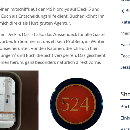
binen mitschiffs auf der MS Nordlys auf Deck 5 und
b) B
r Euch als Entscheidungshilfe dient. Buchen könnt Ihr
Kata
mich direkt als Hurtigruten Agentur.
Mein
n Deck 5. Das ist also das Aussendeck für alle Gäste,
orbei. Im Sommer ist das eh kein Problem, im Winter
Face
usie herunter. Vor den Kabinen, die ich Euch hier
lungern“ und Euch die Sicht versperren. Das geschieht
Face
inen herum, ganz besonders natürlich direkt vorne.
Jess
Sho
Büch
Einka
Pack