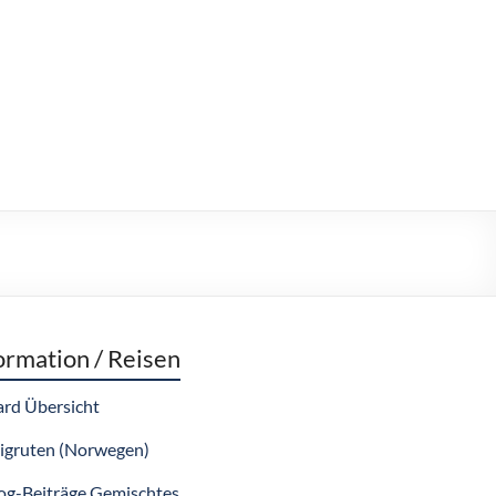
ormation / Reisen
rd Übersicht
igruten (Norwegen)
log-Beiträge Gemischtes