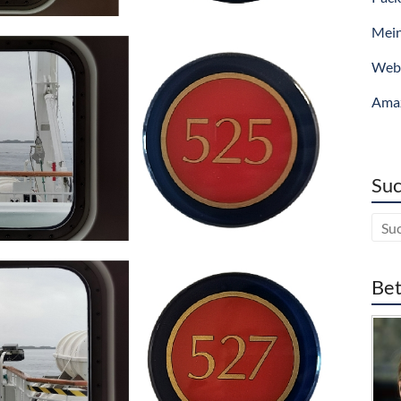
Mein
Webs
Ama
Suc
Bet