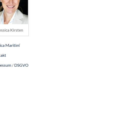
essica Kirsten
ica Maritim‘
akt
ressum
/
DSGVO