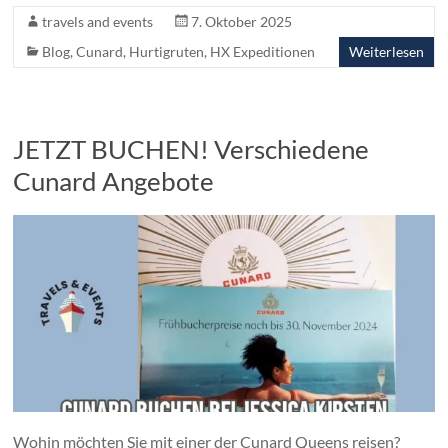
travels and events
7. Oktober 2025
Blog
,
Cunard
,
Hurtigruten
,
HX Expeditionen
Weiterlesen
JETZT BUCHEN! Verschiedene
Cunard Angebote
Wohin möchten Sie mit einer der Cunard Queens reisen?